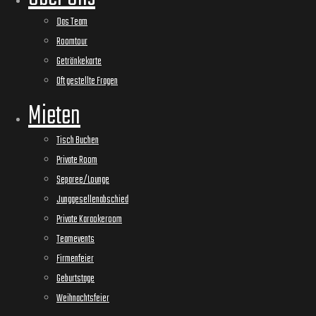
Das Team
Roomtour
Getränkekarte
Oft gestellte Fragen
Mieten
Tisch Buchen
Private Room
Separee/Lounge
Junggesellenabschied
Private Karaokeroom
Teamevents
Firmenfeier
Geburtstage
Weihnachtsfeier