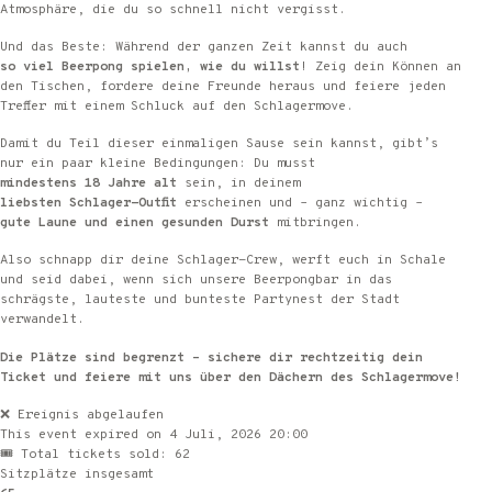
Atmosphäre, die du so schnell nicht vergisst.
Und das Beste: Während der ganzen Zeit kannst du auch
so viel Beerpong spielen, wie du willst
! Zeig dein Können an
den Tischen, fordere deine Freunde heraus und feiere jeden
Treffer mit einem Schluck auf den Schlagermove.
Damit du Teil dieser einmaligen Sause sein kannst, gibt’s
nur ein paar kleine Bedingungen: Du musst
mindestens 18 Jahre alt
sein, in deinem
liebsten Schlager-Outfit
erscheinen und – ganz wichtig –
gute Laune und einen gesunden Durst
mitbringen.
Also schnapp dir deine Schlager-Crew, werft euch in Schale
und seid dabei, wenn sich unsere Beerpongbar in das
schrägste, lauteste und bunteste Partynest der Stadt
verwandelt.
Die Plätze sind begrenzt – sichere dir rechtzeitig dein
Ticket und feiere mit uns über den Dächern des Schlagermove!
❌ Ereignis abgelaufen
This event expired on
4 Juli, 2026 20:00
🎟 Total tickets sold: 62
Sitzplätze insgesamt