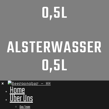
0,5L
ALSTERWASSER
0,5L
Home
Über Uns
Das Team