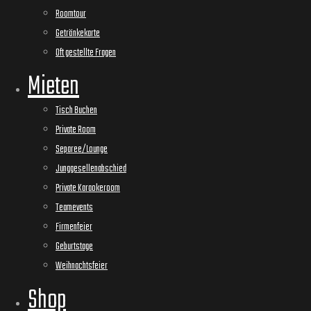
Roomtour
Getränkekarte
Oft gestellte Fragen
Mieten
Tisch Buchen
Private Room
Separee/Lounge
Junggesellenabschied
Private Karaokeroom
Teamevents
Firmenfeier
Geburtstage
Weihnachtsfeier
Shop