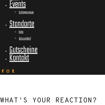
Events
Schlagermove
Standorte
Köln
Düsseldorf
Gutscheine
Kontakt
WHAT'S YOUR REACTION?