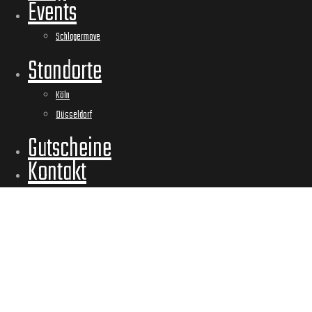
Events
Schlagermove
Standorte
Köln
Düsseldorf
Gutscheine
Kontakt