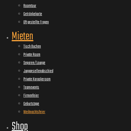
Roomtour
Getränkekarte
Oft gestellte Fragen
Mieten
Tisch Buchen
Private Room
Separee/Lounge
Junggesellenabschied
Private Karaokeroom
Teamevents
Firmenfeier
Geburtstage
Weihnachtsfeier
Shop