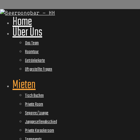
Home
Über Uns
Das Team
Roomtour
Getränkekarte
Oft gestellte Fragen
Mieten
Tisch Buchen
Private Room
Separee/Lounge
Junggesellenabschied
Private Karaokeroom
Teamevents