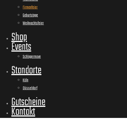
Firmenfeier
Geburtstage
Weihnachtsfeier
Shop
Events
Schlagermove
Standorte
Köln
Düsseldorf
Gutscheine
Kontakt