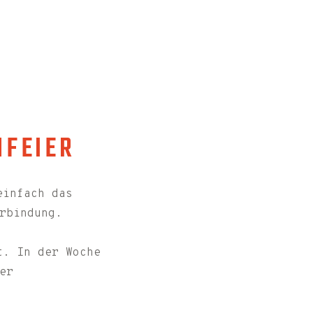
NFEIER
einfach das
rbindung.
t. In der Woche
er