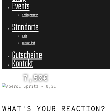
Events
Schlagermove
Standorte
Köln
Düsseldorf
Gutscheine
Kontakt
7,50€
WHAT'S YOUR REACTION?