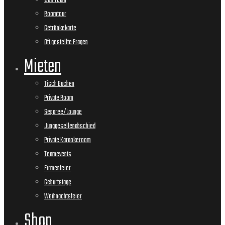
Das Team
Roomtour
Getränkekarte
Oft gestellte Fragen
Mieten
Tisch Buchen
Private Room
Separee/Lounge
Junggesellenabschied
Private Karaokeroom
Teamevents
Firmenfeier
Geburtstage
Weihnachtsfeier
Shop