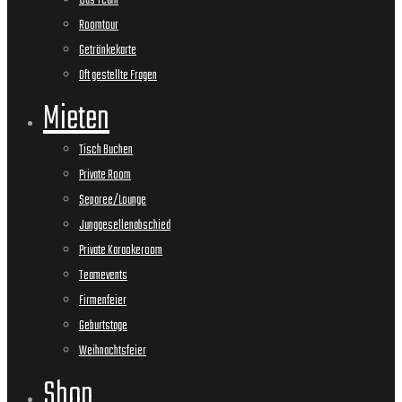
Das Team
Roomtour
Getränkekarte
Oft gestellte Fragen
Mieten
Tisch Buchen
Private Room
Separee/Lounge
Junggesellenabschied
Private Karaokeroom
Teamevents
Firmenfeier
Geburtstage
Weihnachtsfeier
Shop