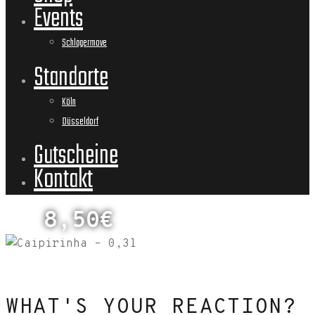
Events
Schlagermove
Standorte
Köln
Düsseldorf
Gutscheine
Kontakt
8,50€
WHAT'S YOUR REACTION?