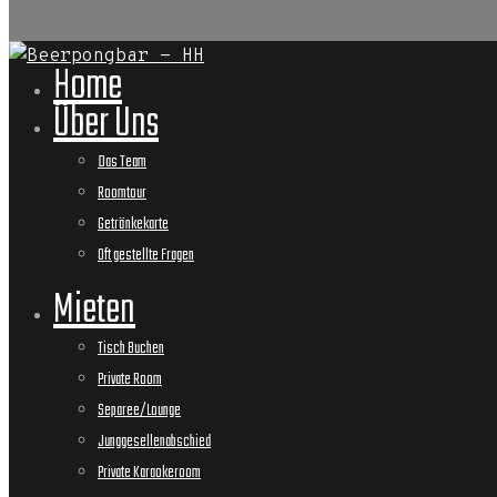
Home
Über Uns
Das Team
Roomtour
Getränkekarte
Oft gestellte Fragen
Mieten
Tisch Buchen
Private Room
Separee/Lounge
Junggesellenabschied
Private Karaokeroom