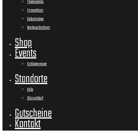
Teamevents
Firmenfeier
Geburtstage
Weihnachtsfeier
Shop
Events
Schlagermove
Standorte
Köln
Düsseldorf
Gutscheine
Kontakt