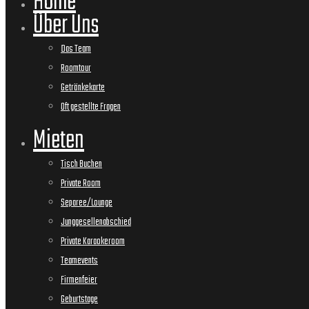
Home
Über Uns
Das Team
Roomtour
Getränkekarte
Oft gestellte Fragen
Mieten
Tisch Buchen
Private Room
Separee/Lounge
Junggesellenabschied
Private Karaokeroom
Teamevents
Firmenfeier
Geburtstage