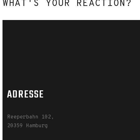
WHAT'S YOUR REACTION?
Mag ich
Mag ich nicht
0
0
ADRESSE
Reeperbahn 102,
20359 Hamburg