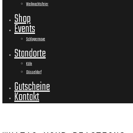
Weihnachtsfeier
Shop
Events
Schlagermove
Standorte
Köln
Düsseldorf
Gutscheine
Kontakt