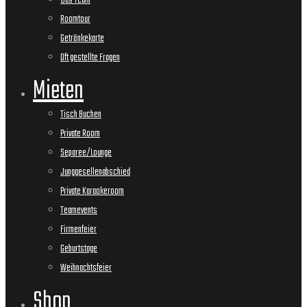
Das Team
Roomtour
Getränkekarte
Oft gestellte Fragen
Mieten
Tisch Buchen
Private Room
Separee/Lounge
Junggesellenabschied
Private Karaokeroom
Teamevents
Firmenfeier
Geburtstage
Weihnachtsfeier
Shop