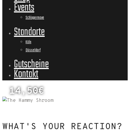
Events
Schlagermove
Standorte
Köln
Düsseldorf
Gutscheine
Kontakt
14,50€
WHAT'S YOUR REACTION?