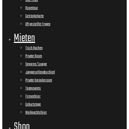
Das Team
Roomtour
Getränkekarte
Oft gestellte Fragen
Mieten
Tisch Buchen
Private Room
Separee/Lounge
Junggesellenabschied
Private Karaokeroom
Teamevents
Firmenfeier
Geburtstage
Weihnachtsfeier
Shop