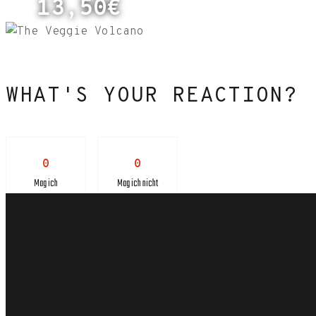
13,50€
WHAT'S YOUR REACTION?
0
0
Mag ich
Mag ich nicht