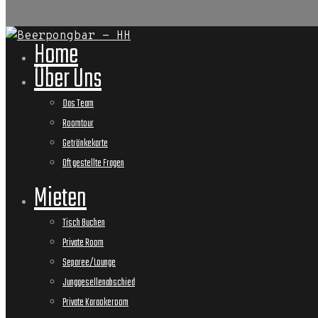
Home
Über Uns
Das Team
Roomtour
Getränkekarte
Oft gestellte Fragen
Mieten
Tisch Buchen
Private Room
Separee/Lounge
Junggesellenabschied
Private Karaokeroom