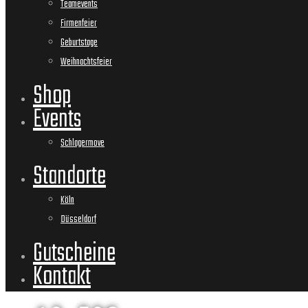
Teamevents
Firmenfeier
Geburtstage
Weihnachtsfeier
Shop
Events
Schlagermove
Standorte
Köln
Düsseldorf
Gutscheine
Kontakt