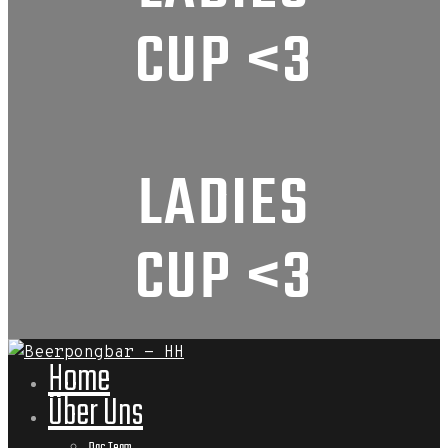
CUP <3
LADIES
CUP <3
Home
Über Uns