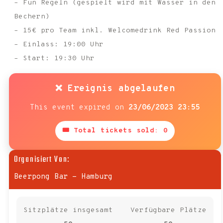
– Fun Regeln (gespielt wird mit Wasser in den
Bechern)
– 15€ pro Team inkl. Welcomedrink Red Passion
– Einlass: 19:00 Uhr
– Start: 19:30 Uhr
❌ Ereignis abgelaufen
This event expired on
23/06/2023 23:55
🎟 Total tickets sold: 0
Organisiert Von:
Beerpong Bar - Hamburg
Sitzplätze insgesamt
Verfügbare Plätze