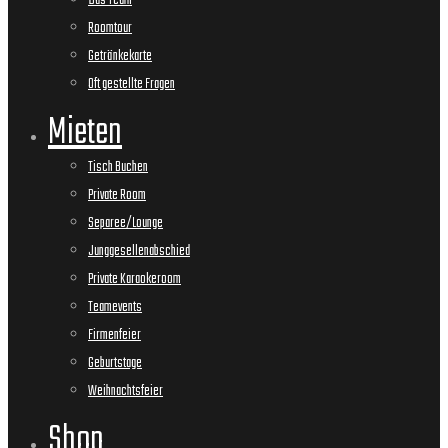
Das Team
Roomtour
Getränkekarte
Oft gestellte Fragen
Mieten
Tisch Buchen
Private Room
Separee/Lounge
Junggesellenabschied
Private Karaokeroom
Teamevents
Firmenfeier
Geburtstage
Weihnachtsfeier
Shop