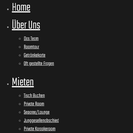
Home
Über Uns
Das Team
Roomtour
Getränkekarte
Oft gestellte Fragen
Mieten
Tisch Buchen
Private Room
Separee/Lounge
Junggesellenabschied
Private Karaokeroom