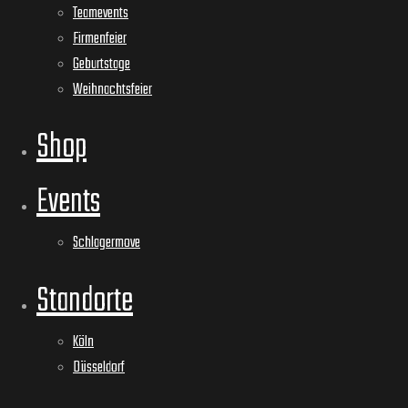
Teamevents
Firmenfeier
Geburtstage
Weihnachtsfeier
Shop
Events
Schlagermove
Standorte
Köln
Düsseldorf