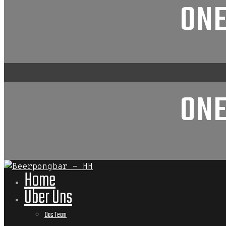
ONE
ONE
Home
Über Uns
Das Team