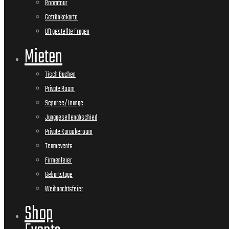
Roomtour
Getränkekarte
Oft gestellte Fragen
Mieten
Tisch Buchen
Private Room
Separee/Lounge
Junggesellenabschied
Private Karaokeroom
Teamevents
Firmenfeier
Geburtstage
Weihnachtsfeier
Shop