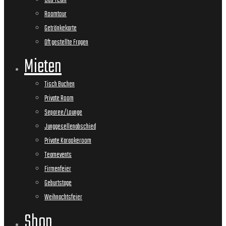
Das Team
Roomtour
Getränkekarte
Oft gestellte Fragen
Mieten
Tisch Buchen
Private Room
Separee/Lounge
Junggesellenabschied
Private Karaokeroom
Teamevents
Firmenfeier
Geburtstage
Weihnachtsfeier
Shop