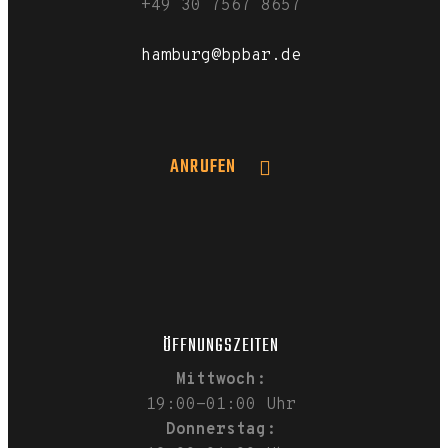
+49 30 7567 8657
hamburg@bpbar.de
ANRUFEN
ÖFFNUNGSZEITEN
Mittwoch:
19:00-01:00 Uhr
Donnerstag: