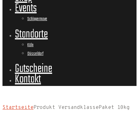
Events
Schlagermove
Standorte
Köln
Düsseldorf
Gutscheine
Kontakt
Startseite
Produkt Versandklasse
Paket 10kg