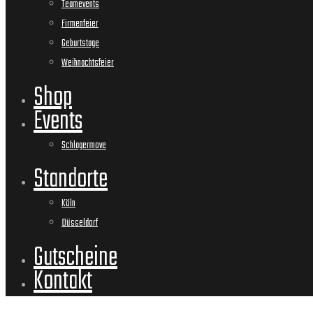
Teamevents
Firmenfeier
Geburtstage
Weihnachtsfeier
Shop
Events
Schlagermove
Standorte
Köln
Düsseldorf
Gutscheine
Kontakt