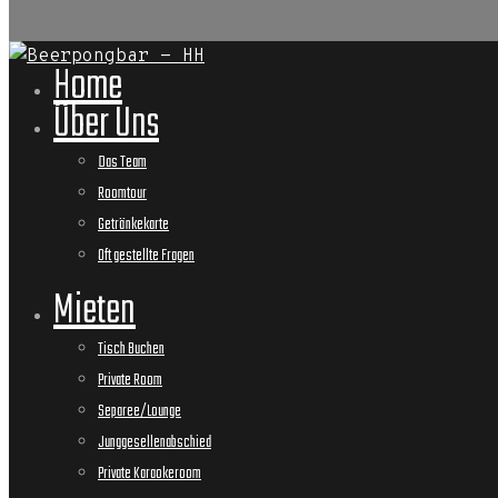
Home
Über Uns
Das Team
Roomtour
Getränkekarte
Oft gestellte Fragen
Mieten
Tisch Buchen
Private Room
Separee/Lounge
Junggesellenabschied
Private Karaokeroom