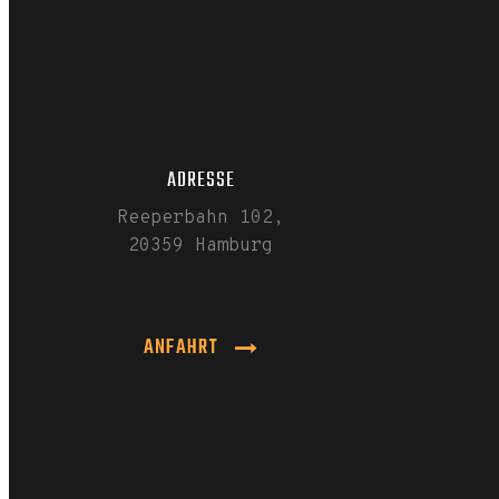
ADRESSE
Reeperbahn 102,
20359 Hamburg
ANFAHRT