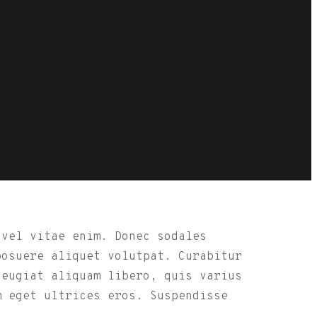
 vel vitae enim. Donec sodales
posuere aliquet volutpat. Curabitur
feugiat aliquam libero, quis varius
m eget ultrices eros. Suspendisse