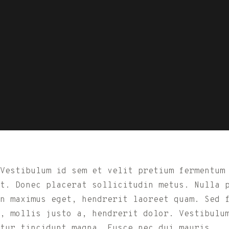
. Vestibulum id sem et velit pretium fermentum
t. Donec placerat sollicitudin metus. Nulla 
n maximus eget, hendrerit laoreet quam. Sed 
, mollis justo a, hendrerit dolor. Vestibulu
tur tincidunt magna. Fusce nec dui mauris.