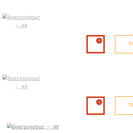
0
T
0
T