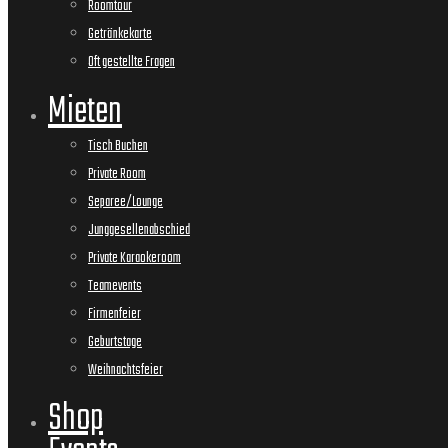
Roomtour
Getränkekarte
Oft gestellte Fragen
Mieten
Tisch Buchen
Private Room
Separee/Lounge
Junggesellenabschied
Private Karaokeroom
Teamevents
Firmenfeier
Geburtstage
Weihnachtsfeier
Shop