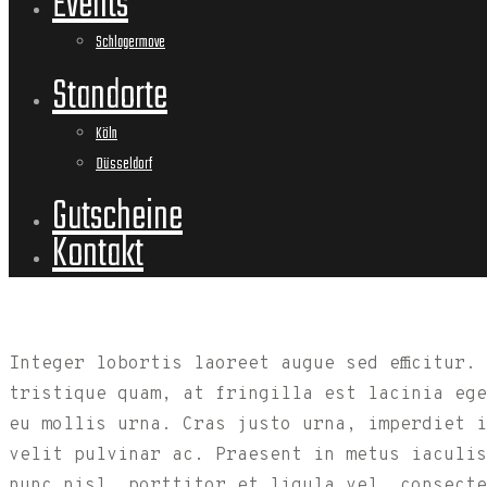
Events
Schlagermove
Standorte
Köln
Düsseldorf
Gutscheine
Kontakt
Integer lobortis laoreet augue sed efficitur
tristique quam, at fringilla est lacinia ege
eu mollis urna. Cras justo urna, imperdiet i
velit pulvinar ac. Praesent in metus iaculis
nunc nisl, porttitor et ligula vel, consecte