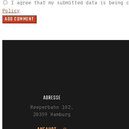
I agree that my submitted data is being 
Policy
ADRESSE
Reeperbahn 102,
20359 Hamburg