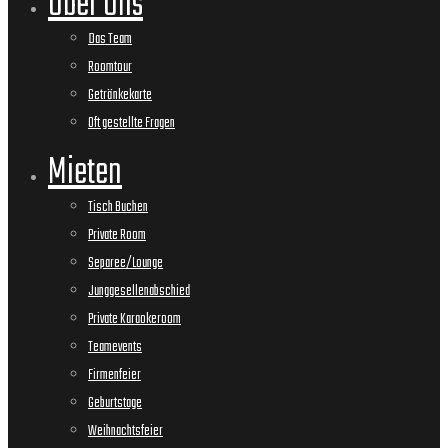
Über Uns
Das Team
Roomtour
Getränkekarte
Oft gestellte Fragen
Mieten
Tisch Buchen
Private Room
Separee/Lounge
Junggesellenabschied
Private Karaokeroom
Teamevents
Firmenfeier
Geburtstage
Weihnachtsfeier