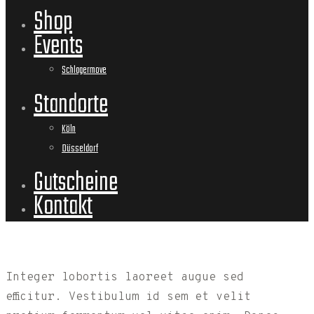
Shop
Events
Schlagermove
Standorte
Köln
Düsseldorf
Gutscheine
Kontakt
Integer lobortis laoreet augue sed
efficitur. Vestibulum id sem et velit