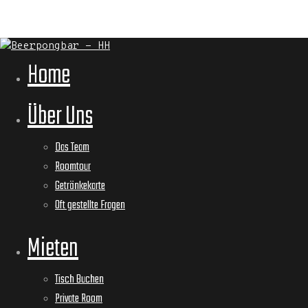
Home
Über Uns
Das Team
Roomtour
Getränkekarte
Oft gestellte Fragen
Mieten
Tisch Buchen
Private Room