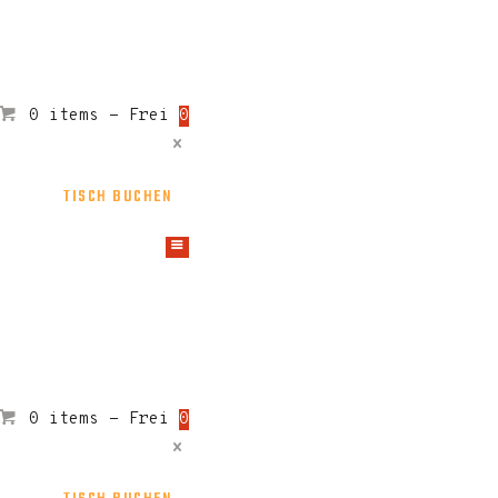
0 items
-
Frei
0
TISCH BUCHEN
0 items
-
Frei
0