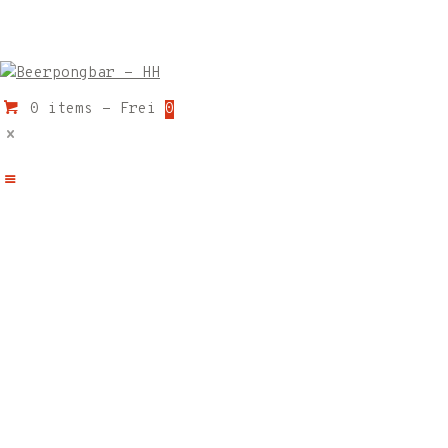
0 items
-
Frei
0
SHOTPONG – SHOTS SPECIAL 20X2C