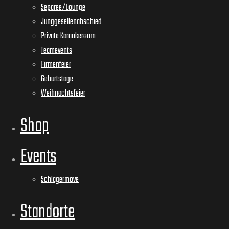
Separee/Lounge
Junggesellenabschied
Private Karaokeroom
Teamevents
Firmenfeier
Geburtstage
Weihnachtsfeier
Shop
Events
Schlagermove
Standorte