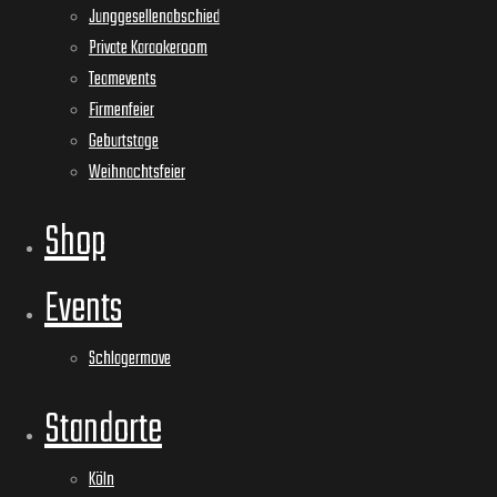
Junggesellenabschied
Private Karaokeroom
Teamevents
Firmenfeier
Geburtstage
Weihnachtsfeier
Shop
Events
Schlagermove
Standorte
Köln