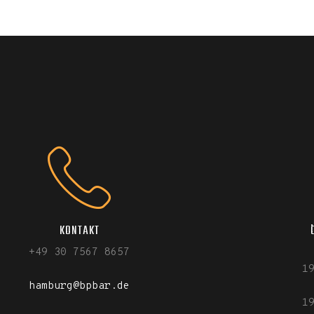
KONTAKT
+49 30 7567 8657
1
hamburg@bpbar.de
1