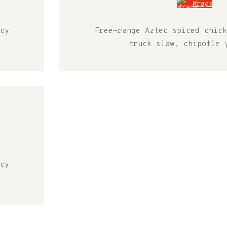
Wraps
cy
Free-range Aztec spiced chick
truck slaw, chipotle 
cy