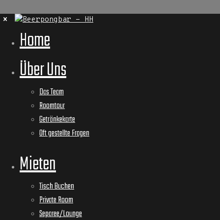
Home
Über Uns
Das Team
Roomtour
Getränkekarte
Oft gestellte Fragen
Mieten
Tisch Buchen
Private Room
Separee/Lounge