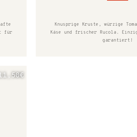
afte
Knusprige Kruste, würzige Toma
t für
Käse und frischer Rucola. Einzi
garantiert!
11,50€