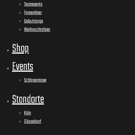
Teamevents
Firmenfeier
Geburtstage
Weihnachtsfeier
Shop
Events
Schlagermove
Standorte
Köln
Düsseldorf