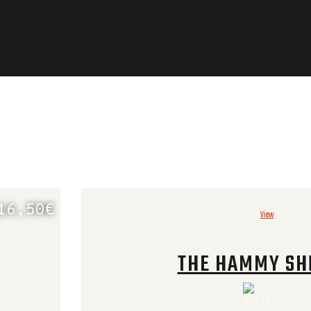
16,50€
View
THE HAMMY S