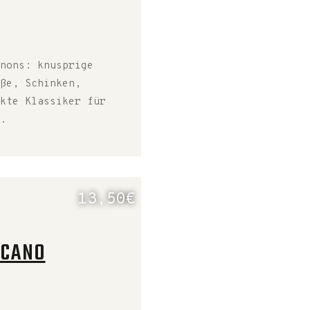
nons: knusprige
ße, Schinken,
kte Klassiker für
.
13,50€
LCANO