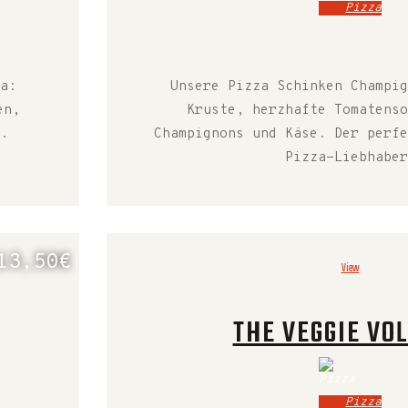
Pizza
a:
Unsere Pizza Schinken Champig
en,
Kruste, herzhafte Tomatenso
.
Champignons und Käse. Der perfe
Pizza-Liebhaber
13,50€
View
THE VEGGIE VO
Pizza