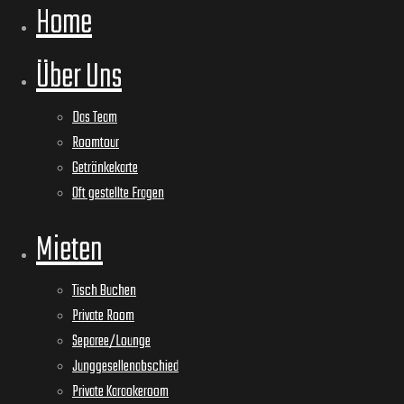
Home
Über Uns
Das Team
Roomtour
Getränkekarte
Oft gestellte Fragen
Mieten
Tisch Buchen
Private Room
Separee/Lounge
Junggesellenabschied
Private Karaokeroom