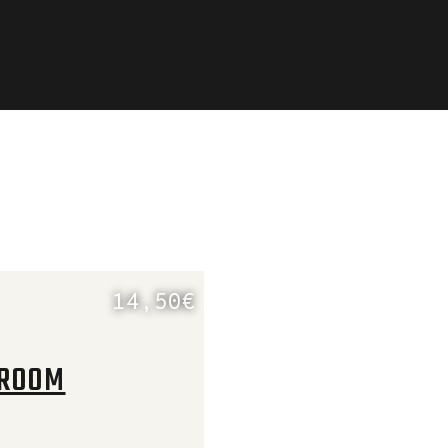
14,50€
HROOM